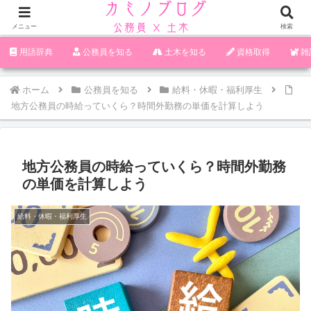
メニュー
検索
‪︎‬‪︎︎︎︎︎用語辞典
‪︎‬‪︎︎︎︎︎公務員を知る
土木を知る
資格取得
雑
ホーム
公務員を知る
給料・休暇・福利厚生
地方公務員の時給っていくら？時間外勤務の単価を計算しよう
地方公務員の時給っていくら？時間外勤務
の単価を計算しよう
給料・休暇・福利厚生