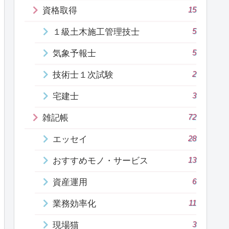
15
資格取得
5
１級土木施工管理技士
5
気象予報士
2
技術士１次試験
3
宅建士
72
雑記帳
28
エッセイ
13
おすすめモノ・サービス
6
資産運用
11
業務効率化
3
現場猫