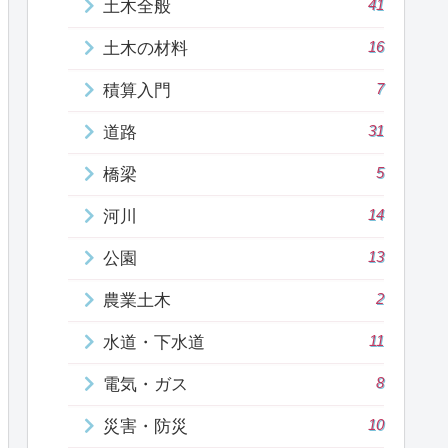
41
土木全般
16
土木の材料
7
積算入門
31
道路
5
橋梁
14
河川
13
公園
2
農業土木
11
水道・下水道
8
電気・ガス
10
災害・防災