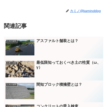
カミノ@kaminoblog
関連記事
アスファルト舗装とは？
土木の材料
最低限知っておくべき土の性質（ω、
土木の材料
γ）
間知ブロック積擁壁とは？
土木の材料
コンクリートの受入検査
土木の材料