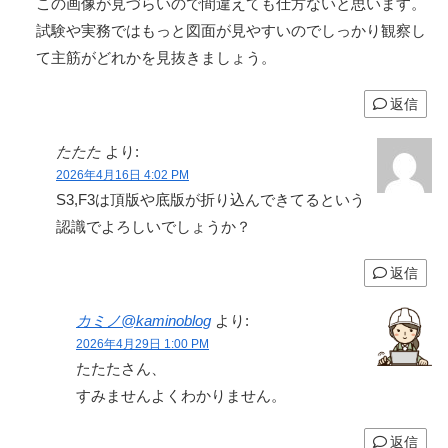
この画像が見づらいので間違えても仕方ないと思います。
試験や実務ではもっと図面が見やすいのでしっかり観察し
て主筋がどれかを見抜きましょう。
返信
たたた
より:
2026年4月16日 4:02 PM
S3,F3は頂版や底版が折り込んできてるという
認識でよろしいでしょうか？
返信
カミノ@kaminoblog
より:
2026年4月29日 1:00 PM
たたたさん、
すみませんよくわかりません。
返信