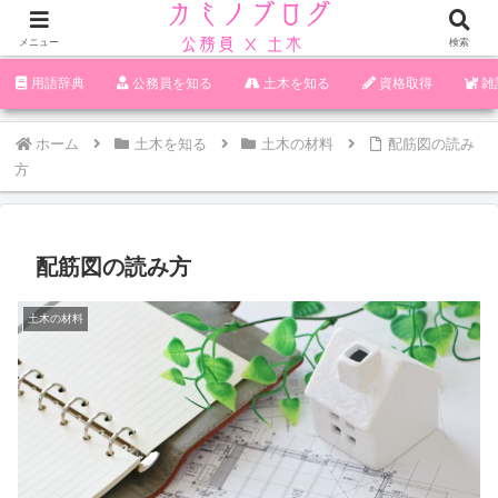
メニュー
検索
‪︎‬‪︎︎︎︎︎用語辞典
‪︎‬‪︎︎︎︎︎公務員を知る
土木を知る
資格取得
雑
ホーム
土木を知る
土木の材料
配筋図の読み
方
配筋図の読み方
土木の材料