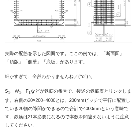
実際の配筋を示した図面です。ここの例では、「断面図」
「頂版」「側壁」「底版」があります。
細かすぎて、全然わかりませんね／(^o^)＼
S
、W
、F
などが鉄筋の番号で、後述の鉄筋表とリンクしま
1
1
1
す。右側の20×200=4000とは、200mmピッチで平行に配置し
ていき20個の隙間ができるので合計で4000mmという意味で
す。鉄筋は21本必要になるので本数を間違えないように注意
してください。