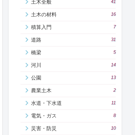
41
土木全般
16
土木の材料
7
積算入門
31
道路
5
橋梁
14
河川
13
公園
2
農業土木
11
水道・下水道
8
電気・ガス
10
災害・防災