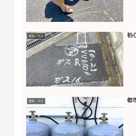
初
電気・ガス
都
電気・ガス