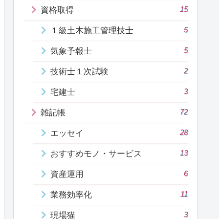
15
資格取得
5
１級土木施工管理技士
5
気象予報士
2
技術士１次試験
3
宅建士
72
雑記帳
28
エッセイ
13
おすすめモノ・サービス
6
資産運用
11
業務効率化
3
現場猫