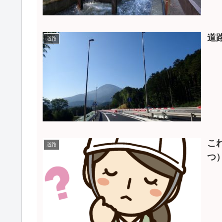
道
道路
こ
道路
つ