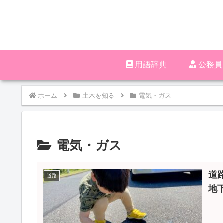
用語辞典
‪︎‬‪︎
ホーム
土木を知る
電気・ガス
電気・ガス
道
道路
地