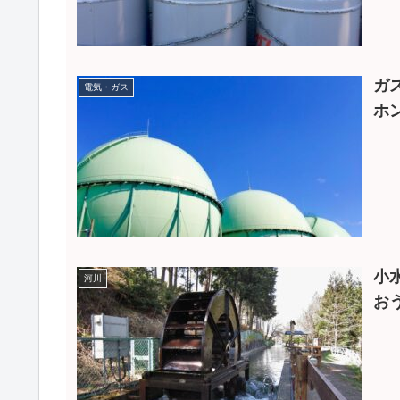
ガ
電気・ガス
ホ
小
河川
お