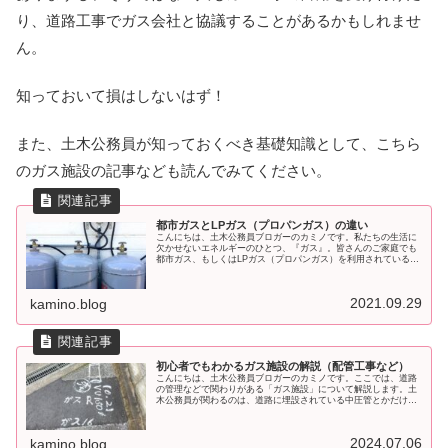
り、道路工事でガス会社と協議することがあるかもしれませ
ん。
知っておいて損はしないはず！
また、土木公務員が知っておくべき基礎知識として、こちら
のガス施設の記事なども読んでみてください。
都市ガスとLPガス（プロパンガス）の違い
こんにちは、土木公務員ブロガーのカミノです。私たちの生活に
欠かせないエネルギーのひとつ、『ガス』。皆さんのご家庭でも
都市ガス、もしくはLPガス（プロパンガス）を利用されていると
思います。ここでは、その２つについて、供給エリア、発熱量、
ガス料
2021.09.29
kamino.blog
初心者でもわかるガス施設の解説（配管工事など）
こんにちは、土木公務員ブロガーのカミノです。ここでは、道路
の管理などで関わりがある「ガス施設」について解説します。土
木公務員が関わるのは、道路に埋設されている中圧管とかだけだ
と思いますので、おもにガス導管について説明しますね。ガス事
業につい
2024.07.06
kamino.blog