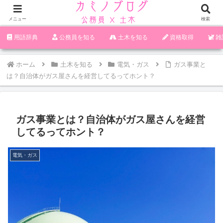
メニュー
検索
‪︎‬‪︎︎︎︎︎用語辞典
‪︎‬‪︎︎︎︎︎公務員を知る
土木を知る
資格取得
雑
ホーム
土木を知る
電気・ガス
ガス事業と
は？自治体がガス屋さんを経営してるってホント？
ガス事業とは？自治体がガス屋さんを経営
してるってホント？
電気・ガス