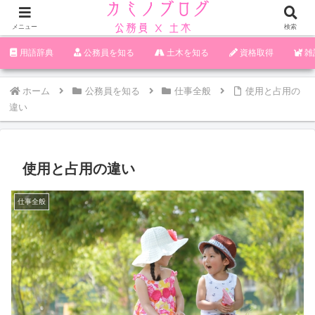
メニュー
検索
‪︎‬‪︎︎︎︎︎用語辞典
‪︎‬‪︎︎︎︎︎公務員を知る
土木を知る
資格取得
雑
ホーム
公務員を知る
仕事全般
使用と占用の
違い
使用と占用の違い
仕事全般