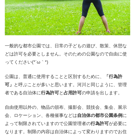
一般的な都市公園では、日常の子どもの遊び、散策、休憩な
どは許可を必要としません。そのための公園なので自由に使
ってください(*´ω｀*)
公園は、普通に使用することと区別するために、
「行為許
可」
と呼ぶことが多いと思います。河川と同じように、管理
者である自治体に
行為許可
と
占用許可
の申請を出します。
自由使用以外の、物品の頒布、撮影会、競技会、集会、展示
会、ロケーション、各種催事などは
自治体の都市公園条例
に
よって制限されていますので公園管理者の
行為許可
が必要に
なります。制限の内容は自治体によって変わりますのでお住