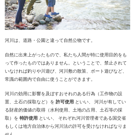
河川は、道路・公園と違って自然公物です。
自然に出来上がったもので、私たち人間が特に使用目的をも
って作ったものではありません。ということで、禁止されて
いなければ釣りや川遊び、河川敷の散策、ボート遊びなど、
常識の範囲内で自由に使うことができます。
河川の効用に影響を及ぼすおそれのある行為（工作物の設
置、土石の採取など）を
許可使用
といい、 河川が有してい
る財産的価値の取得（水利使用、土地の占用、土石等の採
取）を
特許使用
といい、 それぞれ河川管理者である国交省
もしくは地方自治体から河川法の許可を受けなければなりま
せん。