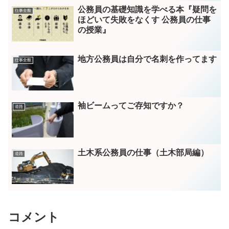
公務員の基礎知識を学べる本『疑問を
仕事全般
ほどいて失敗をなくす 公務員の仕事
の授業』
地方公務員は自分で名刺を作ってます
仕事全般
袖ビームってご存知ですか？
道路
土木系公務員の仕事（土木部局編）
道路
コメント