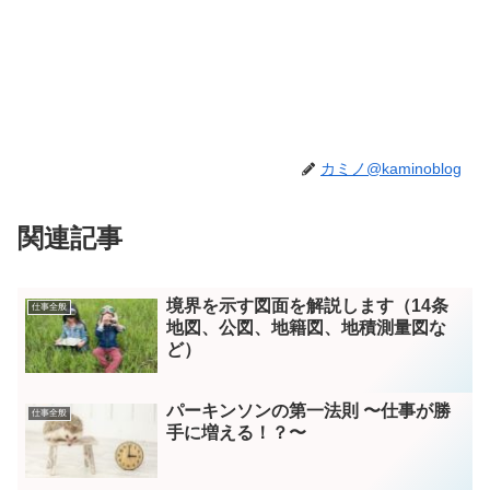
カミノ@kaminoblog
関連記事
境界を示す図面を解説します（14条
仕事全般
地図、公図、地籍図、地積測量図な
ど）
パーキンソンの第一法則 〜仕事が勝
仕事全般
手に増える！？〜