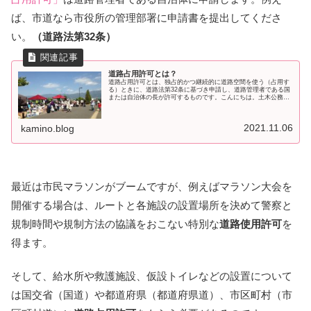
ば、市道なら市役所の管理部署に申請書を提出してくださ
い。
（道路法第32条）
道路占用許可とは？
道路占用許可とは、独占的かつ継続的に道路空間を使う（占用す
る）ときに、道路法第32条に基づき申請し、道路管理者である国
または自治体の長が許可するものです。こんにちは。土木公務員
ブロガーのカミノです。道路に継続的に物を置いたり、埋設管を
入れた
2021.11.06
kamino.blog
最近は市民マラソンがブームですが、例えばマラソン大会を
開催する場合は、ルートと各施設の設置場所を決めて警察と
規制時間や規制方法の協議をおこない特別な
道路使用許可
を
得ます。
そして、給水所や救護施設、仮設トイレなどの設置について
は国交省（国道）や都道府県（都道府県道）、市区町村（市