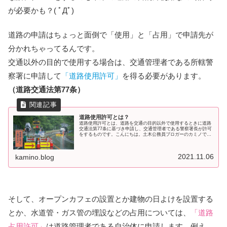
が必要かも？( ﾟДﾟ)
道路の申請はちょっと面倒で「使用」と「占用」で申請先が
分かれちゃってるんです。
交通以外の目的で使用する場合は、交通管理者である所轄警
察署に申請して
「道路使用許可」
を得る必要があります。
（道路交通法第77条）
道路使用許可とは？
道路使用許可とは、道路を交通の目的以外で使用するときに道路
交通法第77条に基づき申請し、交通管理者である警察署長が許可
をするものです。こんにちは。土木公務員ブロガーのカミノで
す。道路を通行以外の目的で使う場合は、道路使用許可をとる必
要があり
2021.11.06
kamino.blog
そして、オープンカフェの設置とか建物の日よけを設置する
とか、水道管・ガス管の埋設などの占用については、
「道路
占用許可」
は道路管理者である自治体に申請します。例え