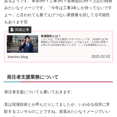
あるようです。単契5件＋工事3件＋業務委託3件＋上記の雑務
みたいなイメージです。「今年は工事3本しか持ってないです
よ〜」と言われても裏でえげつない業務量を回してる可能性
もあります笑
単価契約とは？
こんにちは、土木公務員ブロガーのカミノです。自治体では｢単
価契約｣と呼ばれる契約を結ぶことがあります。土木系の部署で
も導入する自治体が増えています。ここでは単価契約とはどんな
ものなのか、発注側の立場から解説したいと思います。カミノ国
統一のル
2025.02.02
kamino.blog
発注者支援業務について
発注者支援についても書いておきます。
昔は現場技術とか呼んだりしてましたが、いわゆる役所に常
駐するコンサルのことですね。派遣みたいなイメージでいい