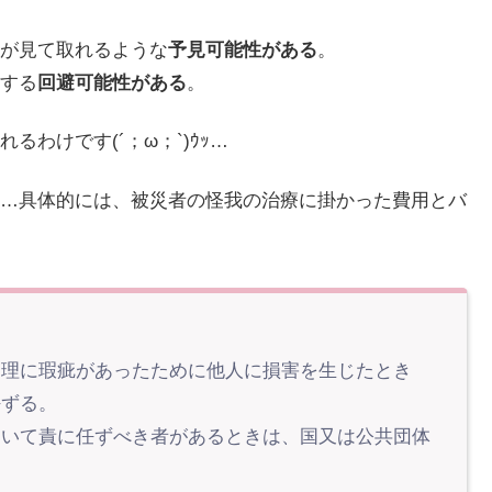
が見て取れるような
予見可能性がある
。
する
回避可能性がある
。
わけです(´；ω；`)ｳｯ…
…具体的には、被災者の怪我の治療に掛かった費用とバ
理に瑕疵があったために他人に損害を生じたとき
任ずる。
いて責に任ずべき者があるときは、国又は公共団体