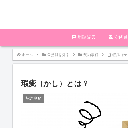
用語辞典
‪︎‬‪︎
ホーム
公務員を知る
契約事務
瑕疵（か
瑕疵（かし）とは？
契約事務