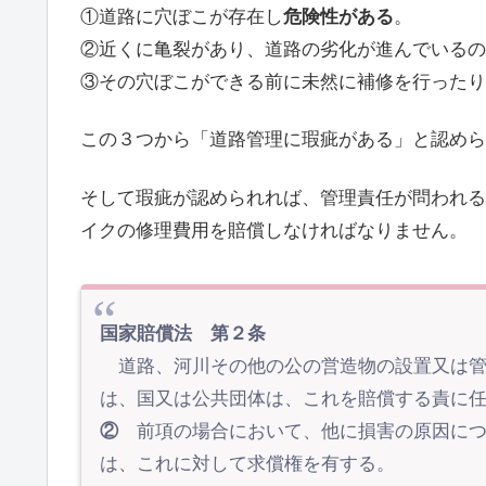
①道路に穴ぼこが存在し
危険性がある
。
②近くに亀裂があり、道路の劣化が進んでいるの
③その穴ぼこができる前に未然に補修を行ったり
この３つから「道路管理に瑕疵がある」と認められる
そして瑕疵が認められれば、管理責任が問われる
イクの修理費用を賠償しなければなりません。
国家賠償法
第２条
道路、河川その他の公の営造物の設置又は管
は、国又は公共団体は、これを賠償する責に
②
前項の場合において、他に損害の原因につ
は、これに対して求償権を有する。