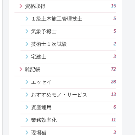
15
資格取得
5
１級土木施工管理技士
5
気象予報士
2
技術士１次試験
3
宅建士
72
雑記帳
28
エッセイ
13
おすすめモノ・サービス
6
資産運用
11
業務効率化
3
現場猫