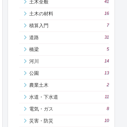
41
土木全般
16
土木の材料
7
積算入門
31
道路
5
橋梁
14
河川
13
公園
2
農業土木
11
水道・下水道
8
電気・ガス
10
災害・防災