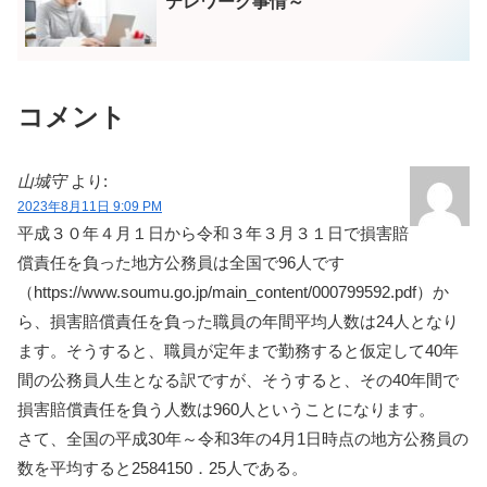
テレワーク事情～
コメント
山城守
より:
2023年8月11日 9:09 PM
平成３０年４月１日から令和３年３月３１日で損害賠
償責任を負った地方公務員は全国で96人です
（https://www.soumu.go.jp/main_content/000799592.pdf）か
ら、損害賠償責任を負った職員の年間平均人数は24人となり
ます。そうすると、職員が定年まで勤務すると仮定して40年
間の公務員人生となる訳ですが、そうすると、その40年間で
損害賠償責任を負う人数は960人ということになります。
さて、全国の平成30年～令和3年の4月1日時点の地方公務員の
数を平均すると2584150．25人である。