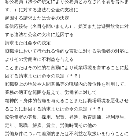
⑧公務員（法令の規定により公務員とみなされる者を含みま
す。）に対する違法な公金の支出に
起因する請求または命令の決定
⑨供応接待（名目を問いません）、娯楽または遊興飲食に対
する違法な公金の支出に起因する
請求または命令の決定
⑩職場において行われる性的な言動に対する労働者の対応に
よりその労働者に不利益を与える
ことまたはその性的な言動により就業環境を害することに起
因する請求または命令の決定（＊６）
⑪職務上の地位や人間関係等の職場内の優位性を利用して、
業務の適正な範囲を超えて、労働者に対して
精神的・身体的苦痛を与えることまたは職場環境を悪化させ
ることに起因する請求または命令の決定（＊６）
⑫労働者の募集、採用、配置、昇進、教育訓練、福利厚生、
定年、退職、解雇、賃金、労働時間その他の
労働条件について差別的または不利益な取扱いを行うことに