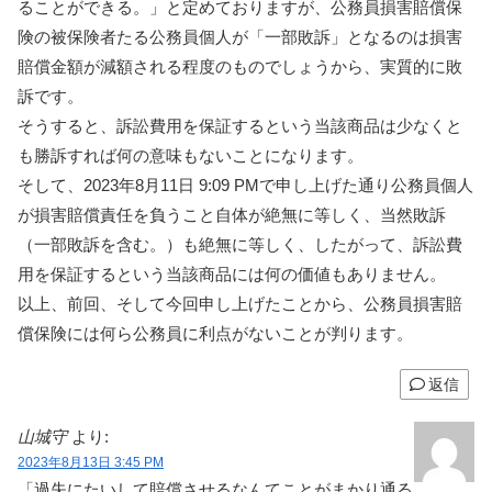
ることができる。」と定めておりますが、公務員損害賠償保
険の被保険者たる公務員個人が「一部敗訴」となるのは損害
賠償金額が減額される程度のものでしょうから、実質的に敗
訴です。
そうすると、訴訟費用を保証するという当該商品は少なくと
も勝訴すれば何の意味もないことになります。
そして、2023年8月11日 9:09 PMで申し上げた通り公務員個人
が損害賠償責任を負うこと自体が絶無に等しく、当然敗訴
（一部敗訴を含む。）も絶無に等しく、したがって、訴訟費
用を保証するという当該商品には何の価値もありません。
以上、前回、そして今回申し上げたことから、公務員損害賠
償保険には何ら公務員に利点がないことが判ります。
返信
山城守
より:
2023年8月13日 3:45 PM
「過失にたいして賠償させるなんてことがまかり通る