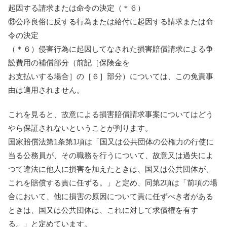
起因する請求または命令の決定（＊６）
⑬公序良俗に反する行為または給付に起因する請求または命
令の決定
（＊６）侵害行為に起因してなされた損害賠償請求による争
訟費用の補償部分（前記［保険金を
お支払いする場合］の［６］部分）については、この免責事
由は適用されません。
これを見ると、故意による損害賠償請求事案についてはどう
やら保証されないということが判ります。
国家賠償法第1条第1項は「国又は公共団体の公権力の行使に
当る公務員が、その職務を行うについて、故意又は過失によ
つて違法に他人に損害を加えたときは、国又は公共団体が、
これを賠償する責に任ずる。」と定め、同第2項は「前項の場
合において、他に損害の原因について責に任ずべき者がある
ときは、国又は公共団体は、これに対して求償権を有す
る。」と定めています。