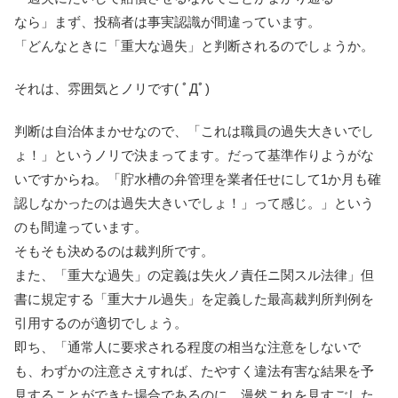
なら」まず、投稿者は事実認識が間違っています。
「どんなときに「重大な過失」と判断されるのでしょうか。
それは、雰囲気とノリです( ﾟДﾟ)
判断は自治体まかせなので、「これは職員の過失大きいでし
ょ！」というノリで決まってます。だって基準作りようがな
いですからね。「貯水槽の弁管理を業者任せにして1か月も確
認しなかったのは過失大きいでしょ！」って感じ。」という
のも間違っています。
そもそも決めるのは裁判所です。
また、「重大な過失」の定義は失火ノ責任ニ関スル法律」但
書に規定する「重大ナル過失」を定義した最高裁判所判例を
引用するのが適切でしょう。
即ち、「通常人に要求される程度の相当な注意をしないで
も、わずかの注意さえすれば、たやすく違法有害な結果を予
見することができた場合であるのに、漫然これを見すごした