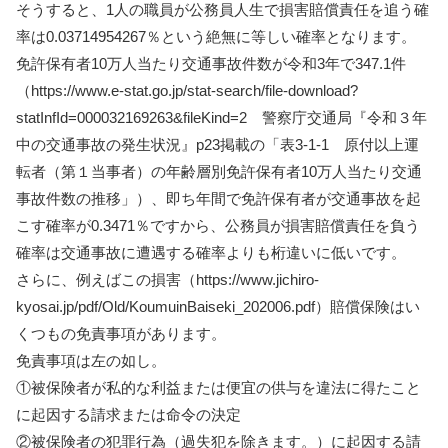
そうすると、1人の職員が公務員人生で損害賠償責任を追う確
率は0.03714954267％という絶無に等しい確率となります。
免許保有者10万人当たり交通事故件数が令和3年で347.1件
（https://www.e-stat.go.jp/stat-search/file-download?
statInfId=000032169263&fileKind=2 警察庁交通局『令和３年
中の交通事故の発生状況』p23掲載の「表3-1-1 原付以上運
転者（第１当事者）の年齢層別免許保有者10万人当たり交通
事故件数の推移」）、即ち年間で免許保有者が交通事故を起
こす確率が0.3471％ですから、公務員が損害賠償責任を負う
確率は交通事故に遭遇する確率よりも桁違いに低いです。
さらに、例えばこの損害（https://www.jichiro-
kyosai.jp/pdf/Old/KoumuinBaiseki_202006.pdf）賠償保険はい
くつもの免責事項があります。
免責事項は左の如し。
①被保険者が私的な利益または便宜の供与を違法に得たこと
に起因する請求または命令の決定
②被保険者の犯罪行為（過失犯を除きます。）に起因する請