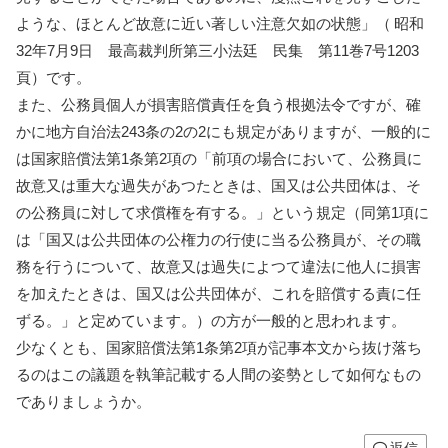
ような、ほとんど故意に近い著しい注意欠如の状態」（ 昭和
32年7月9日 最高裁判所第三小法廷 民集 第11巻7号1203
頁）です。
また、公務員個人が損害賠償責任を負う根拠法令ですが、確
かに地方自治法243条の2の2にも規定がありますが、一般的に
は国家賠償法第1条第2項の「前項の場合において、公務員に
故意又は重大な過失があつたときは、国又は公共団体は、そ
の公務員に対して求償権を有する。」という規定（同第1項に
は「国又は公共団体の公権力の行使に当る公務員が、その職
務を行うについて、故意又は過失によつて違法に他人に損害
を加えたときは、国又は公共団体が、これを賠償する責に任
ずる。」と定めています。）の方が一般的と思われます。
少なくとも、国家賠償法第1条第2項が記事本文から抜け落ち
るのはこの議題を執筆記載する人間の姿勢として如何なもの
でありましょうか。
返信