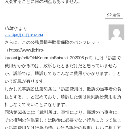
入会することに何の利点もありません。
返信
山城守
より:
2023年8月13日 3:32 PM
さらに、この公務員損害賠償保険のパンフレット
（https://www.jichiro-
kyosai.jp/pdf/Old/KoumuinBaiseki_202006.pdf）には「訴訟で
費用がかかるのは、敗訴したときだけだと思っていません
か。訴訟では、勝訴してもこんなに費用がかかります。」と
いう記載が有ります。
しかし民事訴訟法第61条に「訴訟費用は、敗訴の当事者の負
担とする。」と定めており、勝訴した側は原則訴訟費用を負
担しなくて良いことになります。
同法第62条には「裁判所は、事情により、勝訴の当事者に、
その権利の伸張若しくは防御に必要でない行為によって生じ
た訴訟費用又は行為の時における訴訟の程度において相手方