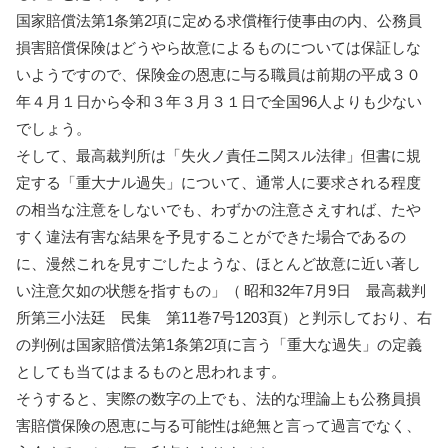
国家賠償法第1条第2項に定める求償権行使事由の内、公務員
損害賠償保険はどうやら故意によるものについては保証しな
いようですので、保険金の恩恵に与る職員は前期の平成３０
年４月１日から令和３年３月３１日で全国96人よりも少ない
でしょう。
そして、最高裁判所は「失火ノ責任ニ関スル法律」但書に規
定する「重大ナル過失」について、通常人に要求される程度
の相当な注意をしないでも、わずかの注意さえすれば、たや
すく違法有害な結果を予見することができた場合であるの
に、漫然これを見すごしたような、ほとんど故意に近い著し
い注意欠如の状態を指すもの」（ 昭和32年7月9日 最高裁判
所第三小法廷 民集 第11巻7号1203頁）と判示しており、右
の判例は国家賠償法第1条第2項に言う「重大な過失」の定義
としても当てはまるものと思われます。
そうすると、実際の数字の上でも、法的な理論上も公務員損
害賠償保険の恩恵に与る可能性は絶無と言って過言でなく、