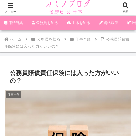
メニュー
検索
‪︎‬‪︎︎︎︎︎用語辞典
‪︎‬‪︎︎︎︎︎公務員を知る
土木を知る
資格取得
雑
ホーム
公務員を知る
仕事全般
公務員賠償責
任保険には入った方がいいの？
公務員賠償責任保険には入った方がいい
の？
仕事全般