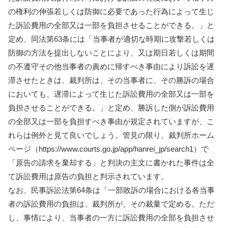
の権利の伸張若しくは防御に必要であった行為によって生じ
た訴訟費用の全部又は一部を負担させることができる。」と
定め、同法第63条には「当事者が適切な時期に攻撃若しくは
防御の方法を提出しないことにより、又は期日若しくは期間
の不遵守その他当事者の責めに帰すべき事由により訴訟を遅
滞させたときは、裁判所は、その当事者に、その勝訴の場合
においても、遅滞によって生じた訴訟費用の全部又は一部を
負担させることができる。」と定め、勝訴した側が訴訟費用
の全部又は一部を負担すべき事由が規定されていますが、こ
れらは例外と見て良いでしょう。管見の限り、裁判所ホーム
ページ（https://www.courts.go.jp/app/hanrei_jp/search1）で
「原告の請求を棄却する」と判決の主文に書かれた事件は全
て訴訟費用は原告の負担と判示されています。
なお、民事訴訟法第64条は「一部敗訴の場合における各当事
者の訴訟費用の負担は、裁判所が、その裁量で定める。ただ
し、事情により、当事者の一方に訴訟費用の全部を負担させ