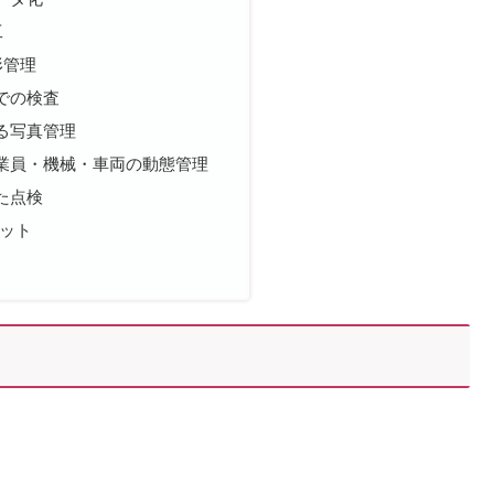
工
形管理
での検査
る写真管理
業員・機械・車両の動態管理
た点検
リット