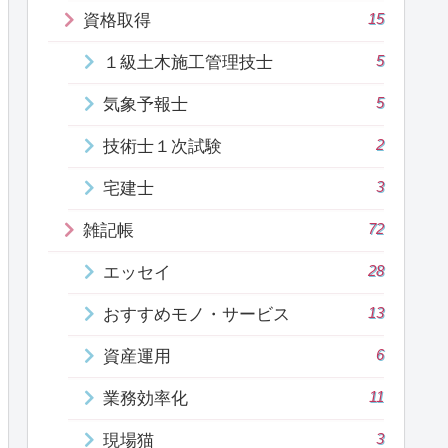
15
資格取得
5
１級土木施工管理技士
5
気象予報士
2
技術士１次試験
3
宅建士
72
雑記帳
28
エッセイ
13
おすすめモノ・サービス
6
資産運用
11
業務効率化
3
現場猫