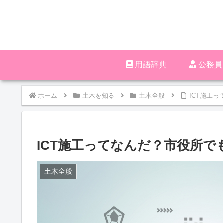
用語辞典
‪︎‬‪︎
ホーム
土木を知る
土木全般
ICT施工
ICT施工ってなんだ？市役所で
土木全般