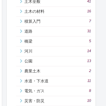
41
土木全般
16
土木の材料
7
積算入門
31
道路
5
橋梁
14
河川
13
公園
2
農業土木
11
水道・下水道
8
電気・ガス
10
災害・防災