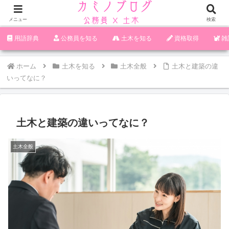
メニュー
検索
‪︎‬‪︎︎︎︎︎用語辞典
‪︎‬‪︎︎︎︎︎公務員を知る
土木を知る
資格取得
雑
ホーム
土木を知る
土木全般
土木と建築の違
いってなに？
土木と建築の違いってなに？
土木全般