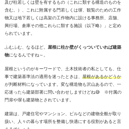
及び柱若しくは壁を有するもの（これに類する構造のものを
含む。）、これに附属する門若しくは塀、観覧のための工作
物又は地下若しくは高架の工作物内に設ける事務所、店舗、
興行場、倉庫その他これらに類する施設（以下略）」と定め
られています。
ふむふむ、なるほど。
屋根に柱か壁がくっついていれば建築
物
になるんですね～。
屋根というのがキーワードで、土木技術者の私としても、仕
事で建築基準法の適用を迷ったときは、
屋根があるかどうか
が判断材料になっています。変な構造物も沢山あるので、一
応迷ったら建築部署に問い合わせしますけどね😅 ※付属の
門扉や塀も建築物とされています。
建築は、戸建住宅やマンション、ビルなどの建物全般が取り
扱い、人々の暮らす場所を整備し快適にする役割があると言