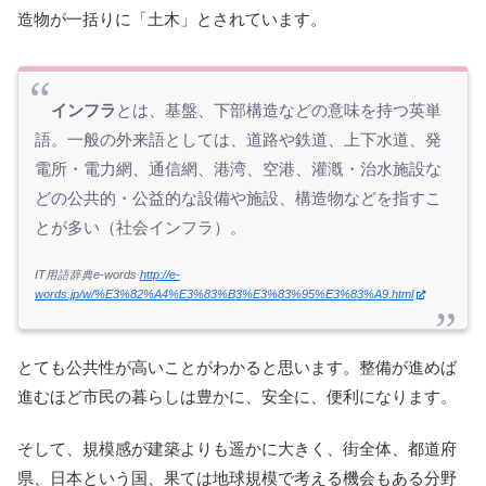
造物が一括りに「土木」とされています。
インフラ
とは、基盤、下部構造などの意味を持つ英単
語。一般の外来語としては、道路や鉄道、上下水道、発
電所・電力網、通信網、港湾、空港、灌漑・治水施設な
どの公共的・公益的な設備や施設、構造物などを指すこ
とが多い（社会インフラ）。
IT用語辞典e-words
http://e-
words.jp/w/%E3%82%A4%E3%83%B3%E3%83%95%E3%83%A9.html
とても公共性が高いことがわかると思います。整備が進めば
進むほど市民の暮らしは豊かに、安全に、便利になります。
そして、規模感が建築よりも遥かに大きく、街全体、都道府
県、日本という国、果ては地球規模で考える機会もある分野