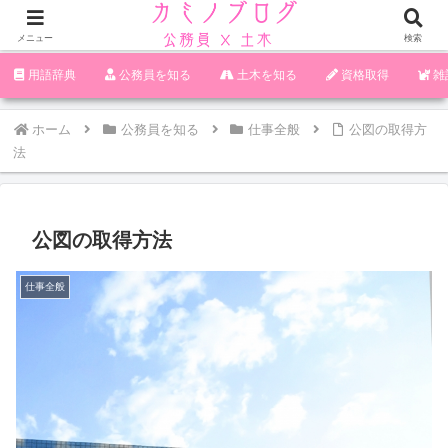
メニュー
検索
‪︎‬‪︎︎︎︎︎用語辞典
‪︎‬‪︎︎︎︎︎公務員を知る
土木を知る
資格取得
雑
ホーム
公務員を知る
仕事全般
公図の取得方
法
公図の取得方法
仕事全般