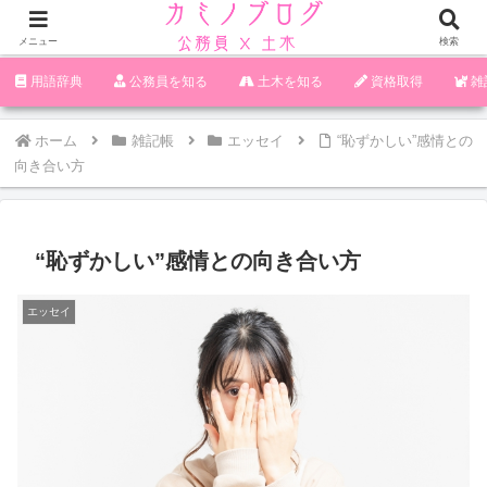
メニュー
検索
‪︎‬‪︎︎︎︎︎用語辞典
‪︎‬‪︎︎︎︎︎公務員を知る
土木を知る
資格取得
雑
ホーム
雑記帳
エッセイ
“恥ずかしい”感情との
向き合い方
“恥ずかしい”感情との向き合い方
エッセイ