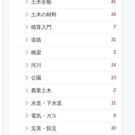
41
土木全般
16
土木の材料
7
積算入門
31
道路
5
橋梁
14
河川
13
公園
2
農業土木
11
水道・下水道
8
電気・ガス
10
災害・防災