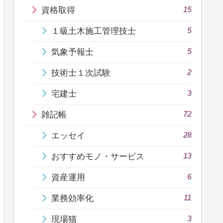
15
資格取得
5
１級土木施工管理技士
5
気象予報士
2
技術士１次試験
3
宅建士
72
雑記帳
28
エッセイ
13
おすすめモノ・サービス
6
資産運用
11
業務効率化
3
現場猫