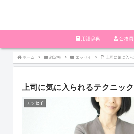
用語辞典
‪︎‬‪︎
ホーム
雑記帳
エッセイ
上司に気に入ら
上司に気に入られるテクニック
エッセイ