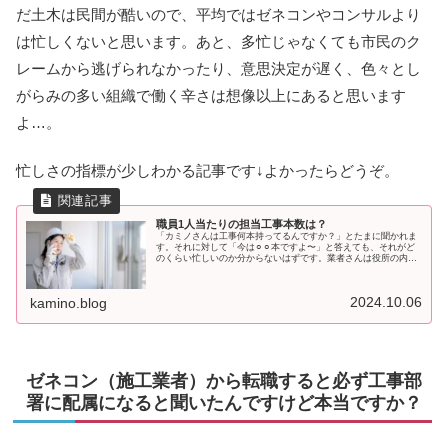
だ土木は民間が酷いので、平均ではゼネコンやコンサルより
は忙しくないと思います。あと、多忙じゃなくても市民のク
レームから逃げられなかったり、意思決定が遅く、色々とし
がらみの多い組織で働く辛さは想像以上にあると思います
よ…。
忙しさの指標が少しわかる記事です↓よかったらどうぞ。
職員1人当たりの担当工事本数は？
「カミノさんは工事何本持ってるんですか？」とたまに聞かれま
す。それに対して「今は⚪︎⚪︎本ですよ〜」と答えても、それがど
のくらい忙しいのか分からないはずです。業者さんは役所の内部
事情を知らないと思いますので、もちろん自治体によっても部署
によ
2024.10.06
kamino.blog
ゼネコン（施工業者）から転職すると必ず工事部
署に配属になると聞いたんですけど本当ですか？