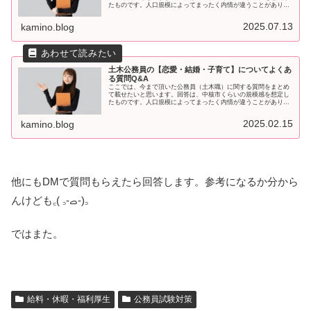
たものです。人口規模によってまったく内情が違うことがありま
すのでご注意ください。他のQ＆Aはこちら↓職場環境など Q＆A
技術
2025.07.13
kamino.blog
土木公務員の【恋愛・結婚・子育て】についてよくあ
る質問Q&A
ここでは、今まで頂いた公務員（土木職）に関する質問をまとめ
て載せたいと思います。回答は、中核市くらいの規模感を想定し
たものです。人口規模によってまったく内情が違うことがありま
すのでご注意ください。結婚などに関すること Q＆A若い女性職
員はも
2025.02.15
kamino.blog
他にもDMで質問もらえたら回答します。参考になるか分から
んけども‎꜀( ꜆-ࡇ-)꜆
ではまた。
給料・休暇・福利厚生
公務員試験対策