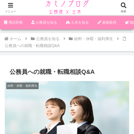
メニュー
検索
‪︎‬‪︎︎︎︎︎用語辞典
‪︎‬‪︎︎︎︎︎公務員を知る
土木を知る
資格取得
雑
ホーム
公務員を知る
給料・休暇・福利厚生
公務員への就職・転職相談Q&A
公務員への就職・転職相談Q&A
給料・休暇・福利厚生