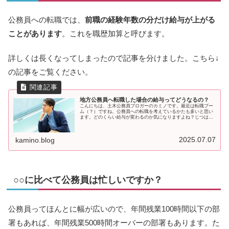
公務員への転職では、
前職の経験年数の分だけ給与が上がる
ことがあります
。これを職歴加算と呼びます。
詳しくは長くなってしまったので記事を分けました。こちら↓
の記事をご覧ください。
地方公務員へ転職した場合の給与ってどうなるの？
こんにちは、土木公務員ブロガーのカミノです。最近は転職ブー
ム（？）ですね。公務員への転職を考えているかたも多いと思い
ます。どのくらい給与が変わるのか気になりますよね？じつは、
基本的に公務員は給与制度がすべて公開されていますので、理論
上は自分
2025.07.07
kamino.blog
○○に比べて公務員は忙しいですか？
公務員ってほんとに幅が広いので、年間残業100時間以下の部
署もあれば、年間残業500時間オーバーの部署もあります。た