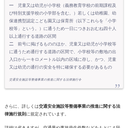
一
児童又は幼児が小学校（義務教育学校の前期課程及
び特別支援学校の小学部を含む。）若しくは幼稚園、幼
保連携型認定こども園又は保育所（以下これらを「小学
校等」という。）に通うため一日につきおおむね四十人
以上通行する道路の区間
二
前号に掲げるもののほか、児童又は幼児が小学校等
に通うため通行する道路の区間で、小学校等の敷地の出
入口から一キロメートル以内の区域に存し、かつ、児童
又は幼児の通行の安全を特に確保する必要があるもの
交通安全施設等整備事業の推進に関する法律施行令
さらに、詳しくは
交通安全施設等整備事業の推進に関する法
律施行規則
に規定されています。
詳細は省きますが、交通量や事故発生件数などをもとに４段