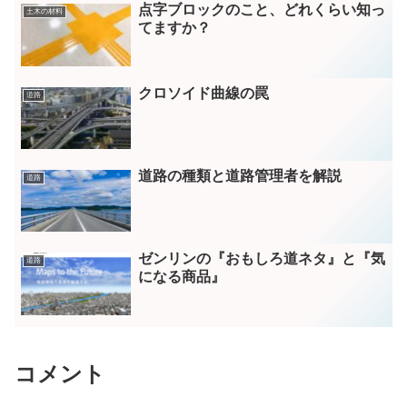
点字ブロックのこと、どれくらい知っ
土木の材料
てますか？
クロソイド曲線の罠
道路
道路の種類と道路管理者を解説
道路
ゼンリンの『おもしろ道ネタ』と『気
道路
になる商品』
コメント