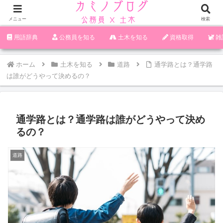
メニュー
検索
‪︎‬‪︎︎︎︎︎用語辞典
‪︎‬‪︎︎︎︎︎公務員を知る
土木を知る
資格取得
雑
ホーム
土木を知る
道路
通学路とは？通学路
は誰がどうやって決めるの？
通学路とは？通学路は誰がどうやって決め
るの？
道路