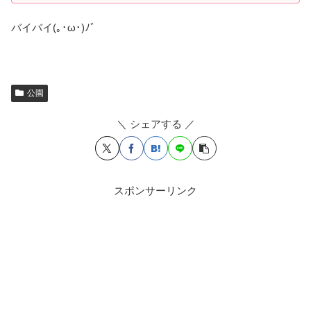
バイバイ(｡･ω･)ﾉﾞ
公園
＼ シェアする ／
スポンサーリンク