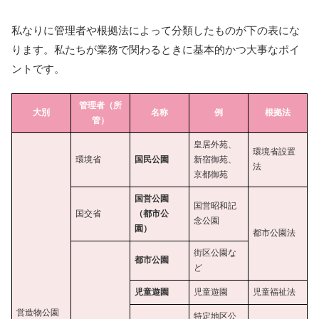
私なりに管理者や根拠法によって分類したものが下の表にな
ります。私たちが業務で関わるときに基本的かつ大事なポイ
ントです。
管理者（所
大別
名称
例
根拠法
管）
皇居外苑、
環境省設置
環境省
国民公園
新宿御苑、
法
京都御苑
国営公園
国営昭和記
国交省
（都市公
念公園
園）
都市公園法
街区公園な
都市公園
ど
児童遊園
児童遊園
児童福祉法
営造物公園
特定地区公