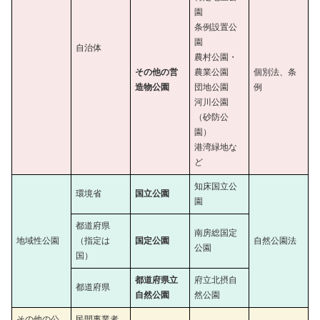
園
条例設置公
園
自治体
農村公園・
その他の営
農業公園
個別法、条
造物公園
団地公園
例
河川公園
（砂防公
園）
港湾緑地な
ど
知床国立公
環境省
国立公園
園
都道府県
南房総国定
地域性公園
（指定は
国定公園
自然公園法
公園
国）
都道府県立
府立北摂自
都道府県
自然公園
然公園
その他の公
民間事業者