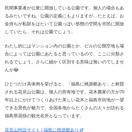
民間事業者が公衆に開放している公園です。個人の場合もあ
るみたいですね。公園の定義にもよりますが…たとえば、お
金持ちが私財をはたいて公園っぽい形態の空間を市民に開放
していたら、それは公園でしょう。
わたし的にはマンション内の公園とか、ビルの公開空地も場
合によっては公園にあたると思っているので、ここに分類さ
れるでしょう。さらに細かく区別する意味は無いのでしませ
んが😂
ひとつだけ具体例を挙げると、「福島に桃源郷あり」と称賛
される花見山公園は、個人の所有地です。花木農家の方が70
年以上にかけてつくりあげた美しい花木と福島市街地が一望
できる景色が魅力で、全国各地からたくさんの人々が訪れる
福島県屈指の観光名所となっています。
花見山特設サイト | 福島に桃源郷あり