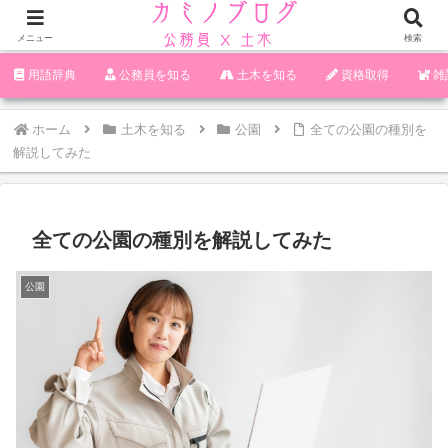
メニュー
検索
‪︎‬‪︎︎︎︎︎用語辞典
‪︎‬‪︎︎︎︎︎公務員を知る
土木を知る
資格取得
雑
ホーム
土木を知る
公園
全ての公園の種別を
解説してみた
全ての公園の種別を解説してみた
公園