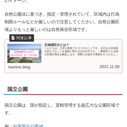
のイメージ。
自然公園法に基づき、指定・管理されていて、区域内は行為
制限ルールなどが厳しいので注意してください。自然公園区
域よりもっと厳しいのは自然保全区域です。
五地域区分とは？
こんにちは。土木公務員ブロガーのカミノです。今日は土木技師
が抑えておくべき規制に関する法令の中でも、一番根本となる国
土利用計画法を解説します。実際に許認可の事務を行うかもしれ
ない事務職の人や、公務員以外の建設業界の人にも知っておいて
ほしい基
2021.11.06
kamino.blog
国立公園
国立公園は、国が指定し、直轄管理する超広大な公園区域で
す。
例：
知床国立公園