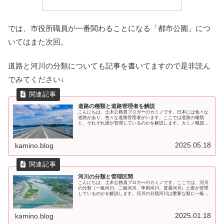
では、市役所職員が一番関わることになる「都市公園」につ
いてはまた次回。
道路と河川の分類についても記事を書いてますので是非読ん
でみてください↓
道路の種類と道路管理者を解説
こんにちは、土木公務員ブロガーのカミノです。日本には色々な
道路があり、色々な道路管理者がいます。ここでは道路の種類
と、それぞれ誰が管理しているのかを解説します。カミノ職員は
道路管理“員”となりますが、会話のなかでは職員（部署）も「道
路管理者
2025.05.18
kamino.blog
河川の分類と管理区間
こんにちは、土木公務員ブロガーのカミノです。ここでは、河川
の分類（一級河川、二級河川、準用河川、普通河川）と誰が管理
しているのかを解説します。河川の分類河川は重要な順に一級河
川、二級河川、準用河川、普通河川の４つに分けられます。それ
ぞれ誰が
2025.01.18
kamino.blog