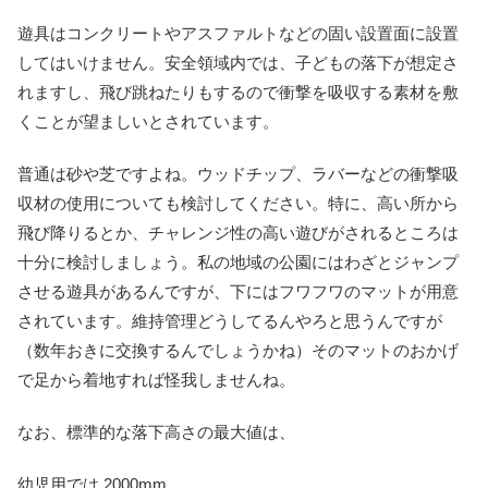
遊具はコンクリートやアスファルトなどの固い設置面に設置
してはいけません。安全領域内では、子どもの落下が想定さ
れますし、飛び跳ねたりもするので衝撃を吸収する素材を敷
くことが望ましいとされています。
普通は砂や芝ですよね。ウッドチップ、ラバーなどの衝撃吸
収材の使用についても検討してください。特に、高い所から
飛び降りるとか、チャレンジ性の高い遊びがされるところは
十分に検討しましょう。私の地域の公園にはわざとジャンプ
させる遊具があるんですが、下にはフワフワのマットが用意
されています。維持管理どうしてるんやろと思うんですが
（数年おきに交換するんでしょうかね）そのマットのおかげ
で足から着地すれば怪我しませんね。
なお、標準的な落下高さの最大値は、
幼児用では 2000mm