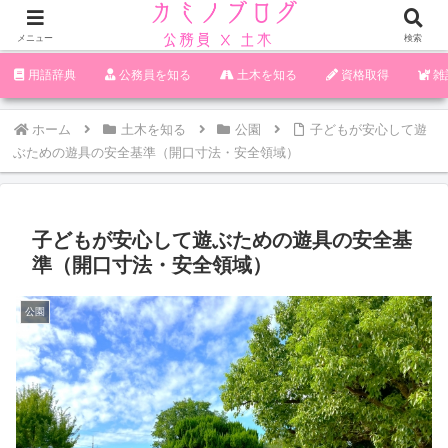
メニュー
検索
‪︎‬‪︎︎︎︎︎用語辞典
‪︎‬‪︎︎︎︎︎公務員を知る
土木を知る
資格取得
雑
ホーム
土木を知る
公園
子どもが安心して遊
ぶための遊具の安全基準（開口寸法・安全領域）
子どもが安心して遊ぶための遊具の安全基
準（開口寸法・安全領域）
公園