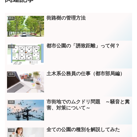
街路樹の管理方法
道路
都市公園の「誘致距離」って何？
公園
土木系公務員の仕事（都市部局編）
道路
市街地でのムクドリ問題 ～騒音と糞
道路
害、対策について～
全ての公園の種別を解説してみた
公園