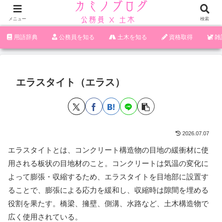
メニュー
検索
‪︎‬‪︎︎︎︎︎用語辞典
‪︎‬‪︎︎︎︎︎公務員を知る
土木を知る
資格取得
雑
エラスタイト（エラス）
2026.07.07
エラスタイトとは、コンクリート構造物の目地の緩衝材に使
用される板状の目地材のこと。コンクリートは気温の変化に
よって膨張・収縮するため、エラスタイトを目地部に設置す
ることで、膨張による応力を緩和し、収縮時は隙間を埋める
役割を果たす。橋梁、擁壁、側溝、水路など、土木構造物で
広く使用されている。