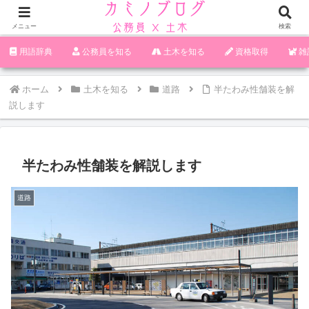
メニュー
検索
‪︎‬‪︎︎︎︎︎用語辞典
‪︎‬‪︎︎︎︎︎公務員を知る
土木を知る
資格取得
雑
ホーム
土木を知る
道路
半たわみ性舗装を解
説します
半たわみ性舗装を解説します
道路