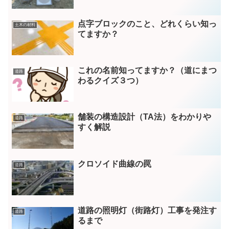
点字ブロックのこと、どれくらい知っ
土木の材料
てますか？
これの名前知ってますか？（道にまつ
道路
わるクイズ３つ）
舗装の構造設計（TA法）をわかりや
道路
すく解説
クロソイド曲線の罠
道路
道路の照明灯（街路灯）工事を発注す
道路
るまで