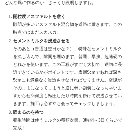
どんな風に作るのか、ざっくり説明しますね。
開粒度アスファルトを敷く
隙間が多いアスファルト混合物を道路に敷きます。この
時点ではまだスカスカ。
セメントミルクを浸透させる
そのあと（普通は翌日かな？）、特殊なセメントミルク
を流し込んで、隙間を埋めます。普通、早強、超速硬の
どれかを使います。この工程がすごく大切で、適切に浸
透できているかがポイントです。表層5cmであれば深さ
5cmにも満遍なく浸透させなければなりません。空隙が
そのままになってしまうと逆に弱い舗装になっちゃいま
すからね💦何度も転圧したり時間を掛けて浸透させてい
きます。施工は必ず立ち会ってチェックしましょう。
固まるのを待つ
養生時間は使うミルクの種類次第。3時間～3日くらいで
完成！