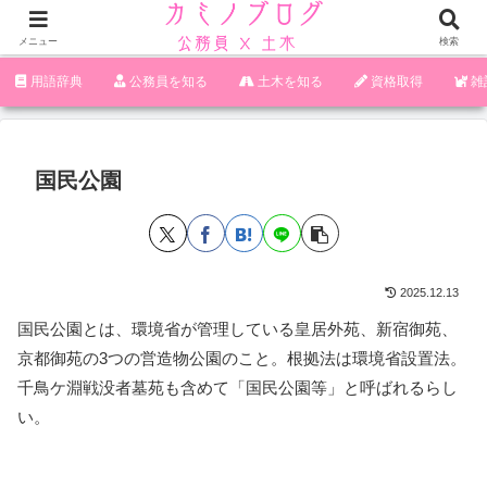
メニュー
検索
‪︎‬‪︎︎︎︎︎用語辞典
‪︎‬‪︎︎︎︎︎公務員を知る
土木を知る
資格取得
雑
国民公園
2025.12.13
国民公園とは、環境省が管理している皇居外苑、新宿御苑、
京都御苑の3つの営造物公園のこと。根拠法は環境省設置法。
千鳥ケ淵戦没者墓苑も含めて「国民公園等」と呼ばれるらし
い。