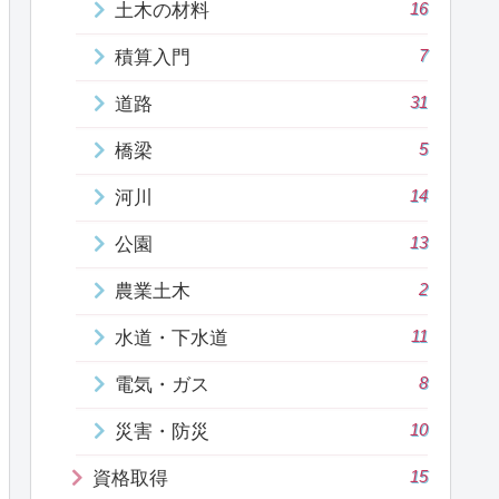
16
土木の材料
7
積算入門
31
道路
5
橋梁
14
河川
13
公園
2
農業土木
11
水道・下水道
8
電気・ガス
10
災害・防災
15
資格取得