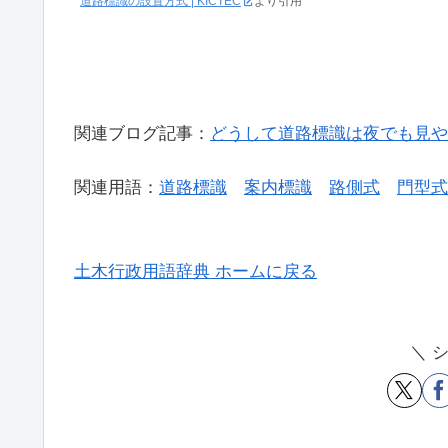
道路標識の設置方式 | KICTEC
より引用
関連ブログ記事：
どうして道路標識は夜でも見や
関連用語：
道路標識
案内標識
路側式
門型式
土木行政用語辞典 ホームに戻る
＼ 