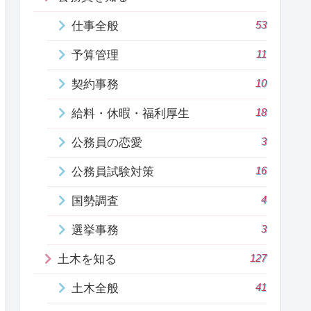
53
仕事全般
11
予算管理
10
契約事務
18
給料・休暇・福利厚生
3
公務員の恋愛
16
公務員試験対策
4
国勢調査
3
選挙事務
127
土木を知る
41
土木全般