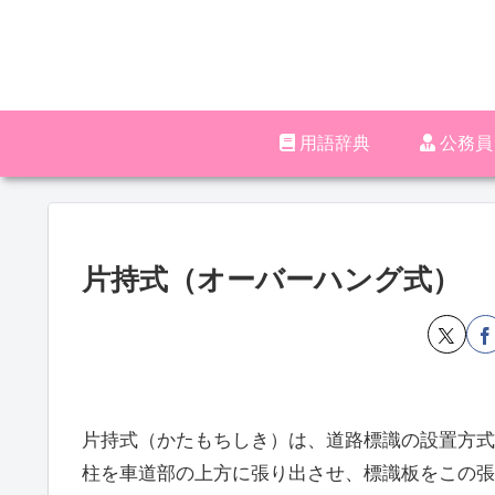
用語辞典
‪︎‬‪︎
片持式（オーバーハング式）
片持式（かたもちしき）は、道路標識の設置方式
柱を車道部の上方に張り出させ、標識板をこの張