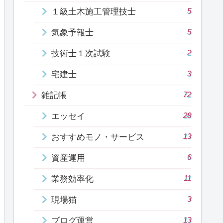
5
１級土木施工管理技士
5
気象予報士
2
技術士１次試験
3
宅建士
72
雑記帳
28
エッセイ
13
おすすめモノ・サービス
6
資産運用
11
業務効率化
3
現場猫
13
ブログ運営