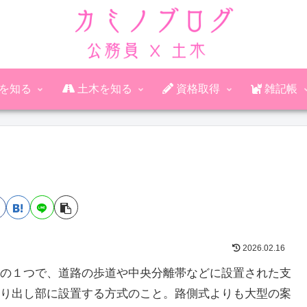
公務員を知る
土木を知る
資格取得
雑記帳
2026.02.16
の１つで、道路の歩道や中央分離帯などに設置された支
り出し部に設置する方式のこと。路側式よりも大型の案