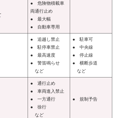
● 危険物積載車
両通行止め
て
● 最大幅
● 自動車専用
● 追越し禁止
● 駐車可
● 駐停車禁止
● 中央線
● 最高速度
● 停止線
● 警笛鳴らせ
● 横断歩道
など
など
● 通行止め
● 車両進入禁止
● 一方通行
● 規制予告
● 徐行
など