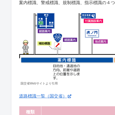
案内標識、警戒標識、規制標識、指示標識の４つ
国交省Webサイトより引用
道路標識一覧（国交省）
種類