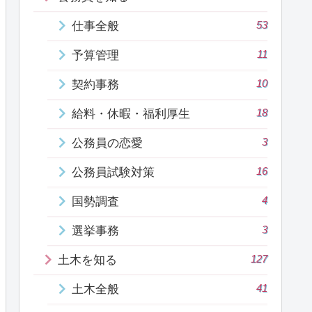
53
仕事全般
11
予算管理
10
契約事務
18
給料・休暇・福利厚生
3
公務員の恋愛
16
公務員試験対策
4
国勢調査
3
選挙事務
127
土木を知る
41
土木全般