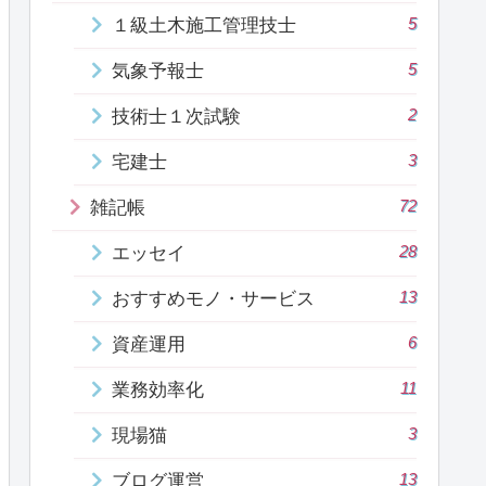
5
１級土木施工管理技士
5
気象予報士
2
技術士１次試験
3
宅建士
72
雑記帳
28
エッセイ
13
おすすめモノ・サービス
6
資産運用
11
業務効率化
3
現場猫
13
ブログ運営