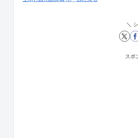
＼ 
スポ