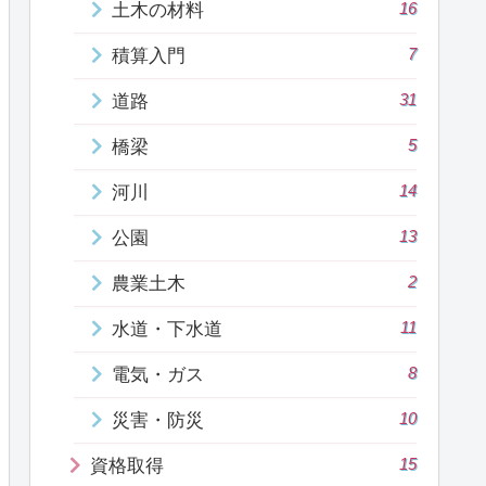
16
土木の材料
7
積算入門
31
道路
5
橋梁
14
河川
13
公園
2
農業土木
11
水道・下水道
8
電気・ガス
10
災害・防災
15
資格取得