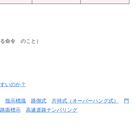
る命令 のこと）
すいのか？
指示標識
路側式
片持式（オーバーハング式）
門
路面標示
高速道路ナンバリング