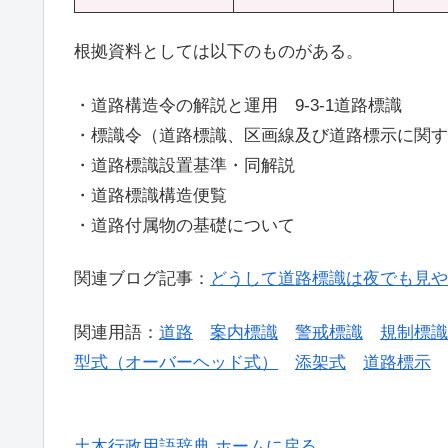
根拠資料としては以下のものがある。
・道路構造令の解説と運用 9-3-1道路標識
・標識令（道路標識、区画線及び道路標示に関す
・道路標識設置基準・同解説
・道路標識構造便覧
・道路付属物の基礎について
関連ブログ記事：
どうして道路標識は夜でも見や
関連用語：
道路
案内標識
警戒標識
規制標識
型式（オーバーヘッド式）
添架式
道路標示
土木行政用語辞典 ホームに戻る