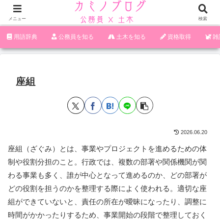
メニュー
検索
‪︎‬‪︎︎︎︎︎用語辞典
‪︎‬‪︎︎︎︎︎公務員を知る
土木を知る
資格取得
雑
座組
2026.06.20
座組（ざぐみ）とは、事業やプロジェクトを進めるための体
制や役割分担のこと。行政では、複数の部署や関係機関が関
わる事業も多く、誰が中心となって進めるのか、どの部署が
どの役割を担うのかを整理する際によく使われる。適切な座
組ができていないと、責任の所在が曖昧になったり、調整に
時間がかかったりするため、事業開始の段階で整理しておく