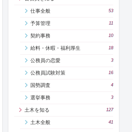
53
仕事全般
11
予算管理
10
契約事務
18
給料・休暇・福利厚生
3
公務員の恋愛
16
公務員試験対策
4
国勢調査
3
選挙事務
127
土木を知る
41
土木全般