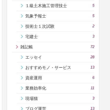
5
１級土木施工管理技士
5
気象予報士
2
技術士１次試験
3
宅建士
72
雑記帳
28
エッセイ
13
おすすめモノ・サービス
6
資産運用
11
業務効率化
3
現場猫
13
ブログ運営