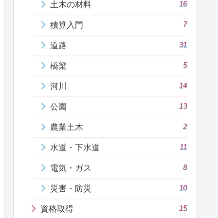
16
土木の材料
7
積算入門
31
道路
5
橋梁
14
河川
13
公園
2
農業土木
11
水道・下水道
8
電気・ガス
10
災害・防災
15
資格取得