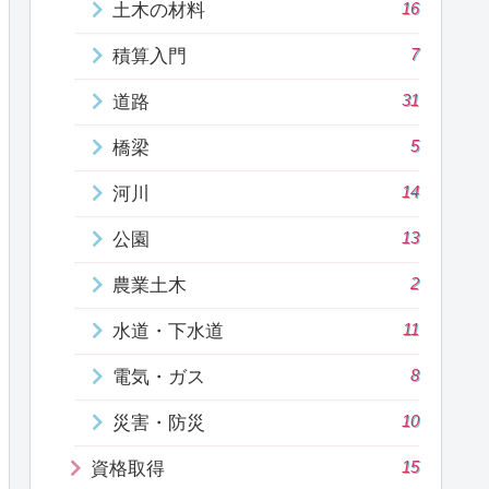
16
土木の材料
7
積算入門
31
道路
5
橋梁
14
河川
13
公園
2
農業土木
11
水道・下水道
8
電気・ガス
10
災害・防災
15
資格取得