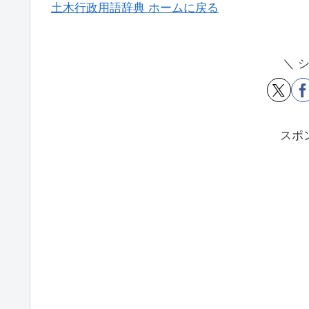
土木行政用語辞典 ホームに戻る
＼ 
スポ