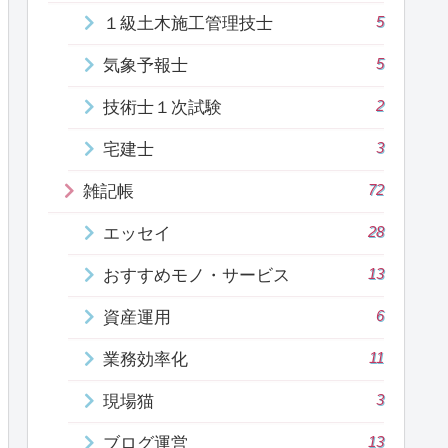
5
１級土木施工管理技士
5
気象予報士
2
技術士１次試験
3
宅建士
72
雑記帳
28
エッセイ
13
おすすめモノ・サービス
6
資産運用
11
業務効率化
3
現場猫
13
ブログ運営