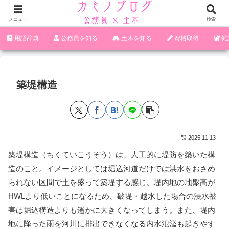
メニュー
検索
‪︎‬‪︎︎︎︎︎用語辞典
‪︎‬‪︎︎︎︎︎公務員を知る
土木を知る
資格取得
雑
築堤構造
2025.11.13
築堤構造（ちくていこうぞう）は、人工的に堤防を築いた構
造のこと。イメージとしては堀込河道だけでは洪水をおさめ
られない区間で土を盛って築堤する感じ。堤内地の地盤高が
HWLより低いことになるため、破堤・越水した場合の浸水被
害は堀込構造よりも遥かに大きくなってしまう。また、堤内
地に降った雨を河川に排出できなくなる内水氾濫も起きやす