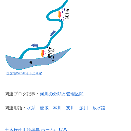
国交省Webサイトより
関連ブログ記事：
河川の分類と管理区間
関連用語：
水系
流域
本川
支川
派川
放水路
土木行政用語辞典 ホームに戻る