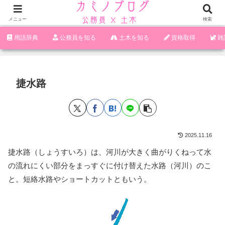
メニュー
検索
‪︎‬‪︎︎︎︎︎用語辞典
‪︎‬‪︎︎︎︎︎公務員を知る
土木を知る
資格取得
雑
捷水路
2025.11.16
捷水路（しょうすいろ）は、河川が大きく曲がりくねって水
の流れにくい部分をまっすぐに付け替えた水路（河川）のこ
と。短絡水路やショートカットともいう。