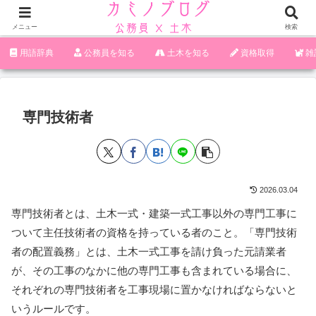
メニュー
検索
‪︎‬‪︎︎︎︎︎用語辞典
‪︎‬‪︎︎︎︎︎公務員を知る
土木を知る
資格取得
雑
専門技術者
2026.03.04
専門技術者とは、土木一式・建築一式工事以外の専門工事に
ついて主任技術者の資格を持っている者のこと。「専門技術
者の配置義務」とは、土木一式工事を請け負った元請業者
が、その工事のなかに他の専門工事も含まれている場合に、
それぞれの専門技術者を工事現場に置かなければならないと
いうルールです。