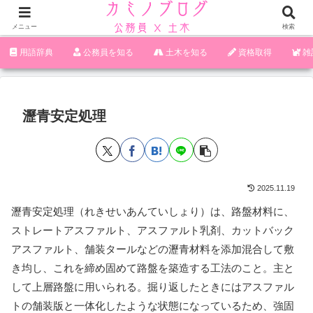
メニュー
検索
‪︎‬‪︎︎︎︎︎用語辞典
‪︎‬‪︎︎︎︎︎公務員を知る
土木を知る
資格取得
雑
瀝青安定処理
2025.11.19
瀝青安定処理（れきせいあんていしょり）は、路盤材料に、
ストレートアスファルト、アスファルト乳剤、カットバック
アスファルト、舗装タールなどの瀝青材料を添加混合して敷
き均し、これを締め固めて路盤を築造する工法のこと。主と
して上層路盤に用いられる。掘り返したときにはアスファル
トの舗装版と一体化したような状態になっているため、強固