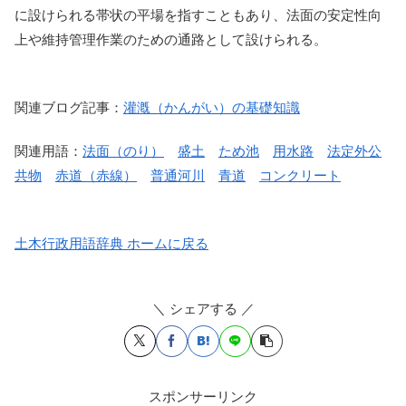
に設けられる帯状の平場を指すこともあり、法面の安定性向
上や維持管理作業のための通路として設けられる。
関連ブログ記事：
灌漑（かんがい）の基礎知識
関連用語：
法面（のり）
盛土
ため池
用水路
法定外公
共物
赤道（赤線）
普通河川
青道
コンクリート
土木行政用語辞典 ホームに戻る
＼ シェアする ／
スポンサーリンク