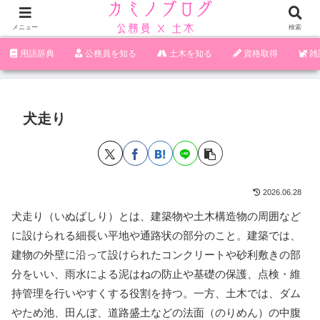
メニュー
検索
‪︎‬‪︎︎︎︎︎用語辞典
‪︎‬‪︎︎︎︎︎公務員を知る
土木を知る
資格取得
雑
犬走り
2026.06.28
犬走り（いぬばしり）とは、建築物や土木構造物の周囲など
に設けられる細長い平地や通路状の部分のこと。建築では、
建物の外壁に沿って設けられたコンクリートや砂利敷きの部
分をいい、雨水による泥はねの防止や基礎の保護、点検・維
持管理を行いやすくする役割を持つ。一方、土木では、ダム
やため池、田んぼ、道路盛土などの法面（のりめん）の中腹