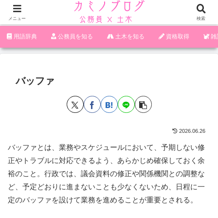
メニュー
検索
‪︎‬‪︎︎︎︎︎用語辞典
‪︎‬‪︎︎︎︎︎公務員を知る
土木を知る
資格取得
雑
バッファ
2026.06.26
バッファとは、業務やスケジュールにおいて、予期しない修
正やトラブルに対応できるよう、あらかじめ確保しておく余
裕のこと。行政では、議会資料の修正や関係機関との調整な
ど、予定どおりに進まないことも少なくないため、日程に一
定のバッファを設けて業務を進めることが重要とされる。